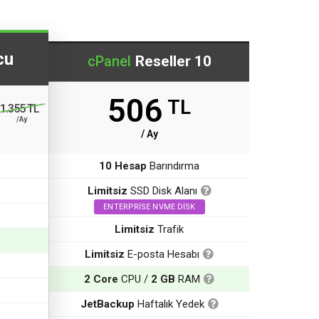
cu
cPanel
Reseller 10
506
TL
1.355 TL
99,85 TL
/Yıllık
/Ay
/ Ay
10 Hesap
Barındırma
Limitsiz
SSD Disk Alanı
ENTERPRISE NVME DISK
Limitsiz
Trafik
Limitsiz
E-posta Hesabı
2 Core
CPU /
2 GB
RAM
JetBackup
Haftalık Yedek