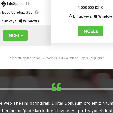
LiteSpeed
1.000.000 IOPS
 Boyu Ücretsiz SSL
Linux
veya
Window
inux
veya
Windows
İNCELE
İNCELE
* İşaretli aylık tutarlar, 12, 24 ve 36 aylık alımların 1 aylık karşılığıdır
 web sitesini barındıran, Dijital Dönüşüm projemizin tü
eri'ne, sağladıkları kaliteli hizmet ve profesyonel deste