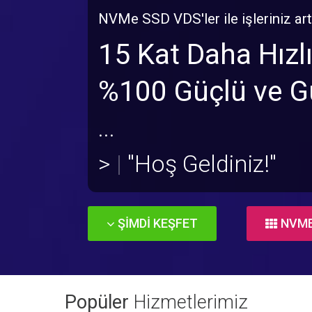
NVMe SSD VDS'ler ile işleriniz art
15 Kat Daha Hızl
%100 Güçlü ve Güv
...
>
cout <
"Hoş Geldini
ŞİMDİ KEŞFET
NVME
Popüler
Hizmetlerimiz