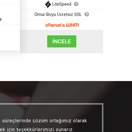
LiteSpeed
Ömür Boyu Ücretsiz SSL
s
İNCELE
m süreçlerinde çözüm ortağımız olarak
Nuh
k için teşekkürlerimizi sunarız.