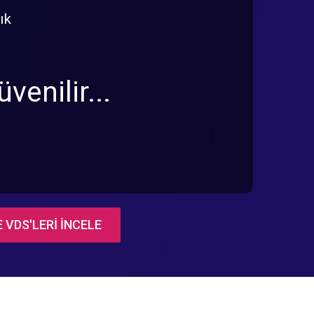
ık
ı
enilir...
z!"
 VDS'LERİ İNCELE