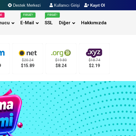
NI
FIRSAT!
FIRSAT!
nucu
E-Mail
SSL
Diğer
Hakkımızda
$20.24
$19.80
$18.74
9
$15.89
$8.24
$2.19