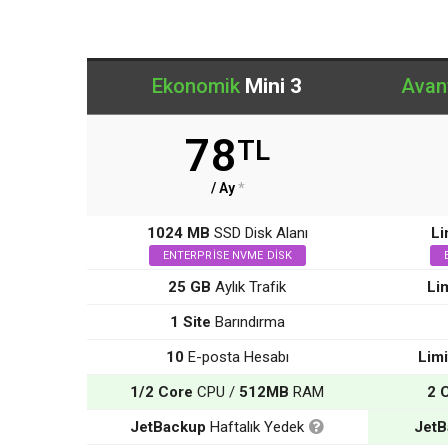
Ekonomik
Mini 3
Avan
78
TL
/ Ay
*
1024 MB
SSD Disk Alanı
Li
ENTERPRISE NVME DISK
25 GB
Aylık Trafik
Lim
1 Site
Barındırma
10
E-posta Hesabı
Limi
1/2 Core
CPU /
512MB
RAM
2 
JetBackup
Haftalık Yedek
Jet