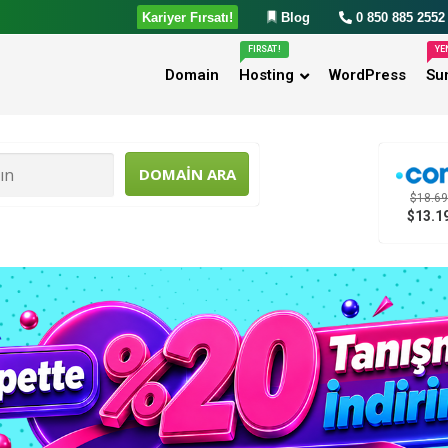
FIRSAT!
YE
Domain
Hosting
WordPress
Su
$18.69
$13.1