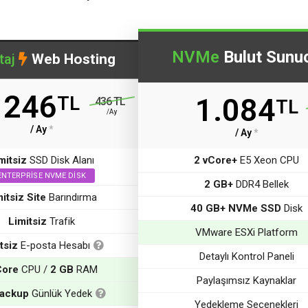
NVMe
Bulut Sunu
taj
Web Hosting
246
TL
1.084
214,14 TL
436 TL
TL
/Yıllık
/Ay
/ Ay
*
/ Ay
*
mitsiz
SSD Disk Alanı
2 vCore+
E5 Xeon CPU
ENTERPRISE NVME DISK
2 GB+
DDR4 Bellek
itsiz Site
Barındırma
40 GB+ NVMe SSD
Disk
Limitsiz
Trafik
VMware ESXi Platform
tsiz
E-posta Hesabı
Detaylı Kontrol Paneli
Core
CPU /
2 GB
RAM
Paylaşımsız Kaynaklar
Backup
Günlük Yedek
Yedekleme Seçenekleri