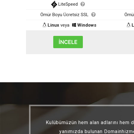
LiteSpeed
Ömür Boyu Ücretsiz SSL
Ömür
Linux
veya
Windows
L
İNCELE
 ve
Kulübümüzün hem alan adlarını hem de
yanımızda bulunan Domainhizmetl